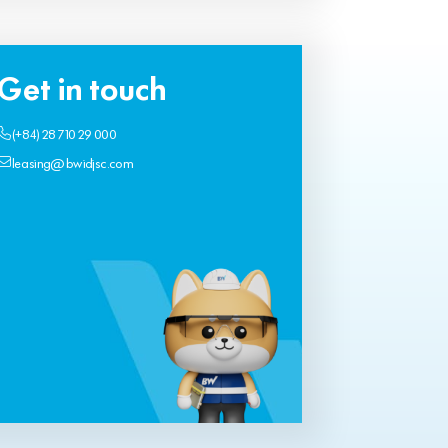
Get in touch
(+84) 28 710 29 000
leasing@bwidjsc.com