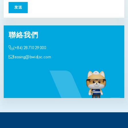
聯絡我們
(+84) 28 710 29 000
leasing@bwidjsc.com