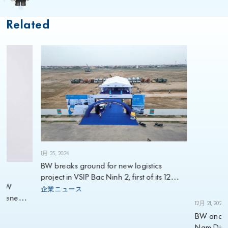
Related
12月 21, 2023
BW and ESR
1月 25, 2024
Nam Dinh Vu
BW breaks ground for new logistics
企業ニュー
project in VSIP Bac Ninh 2, first of its 12
BW
planned projects for 2024
企業ニュース
Gene