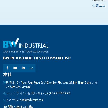
BW INDUSTRIAL DEVELOPMENT JSC
本社
所在地: 8th Floor, Pearl Plaza, 561A Dien Bien Phu, Ward 25, Binh Thanh District, Ho
Chi Minh City, Vietnam
ホットライン (お問い合わせ): (+84) 28 710 29 000
E メール: leasing@bwidjsc.com
お問い合わせ先