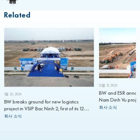
Related
12월 21, 2023
BW and ESR annou
1월 25, 2024
Nam Dinh Vu projec
BW breaks ground for new logistics
회사 소식
project in VSIP Bac Ninh 2, first of its 12
planned projects for 2024
회사 소식