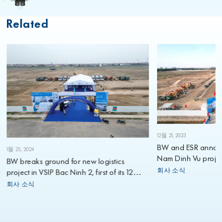
Related
12월 21, 2023
BW and ESR annou
1월 25, 2024
Nam Dinh Vu projec
BW breaks ground for new logistics
회사 소식
project in VSIP Bac Ninh 2, first of its 12
planned projects for 2024
회사 소식