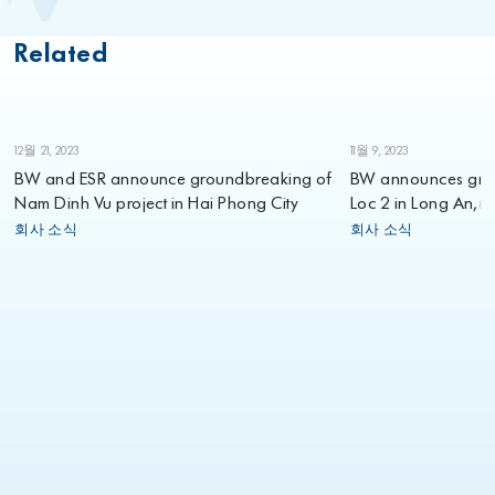
Related
12월 21, 2023
11월 9, 2023
BW and ESR announce groundbreaking of
BW announces grou
Nam Dinh Vu project in Hai Phong City
Loc 2 in Long An, ma
2023
회사 소식
회사 소식