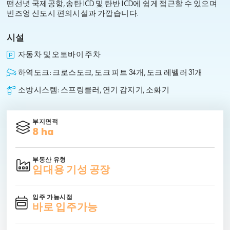
떤선녓 국제공항, 송탄 ICD 및 탄반 ICD에 쉽게 접근할 수 있으며
빈즈엉 신도시 편의시설과 가깝습니다.
시설
자동차 및 오토바이 주차
하역도크: 크로스도크, 도크 피트 34개, 도크 레벨러 31개
소방시스템: 스프링클러, 연기 감지기, 소화기
부지면적
8 ha
부동산 유형
임대용 기성 공장
입주 가능시점
바로 입주가능