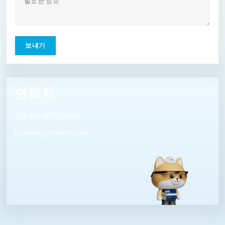
연락처
(+84) 28 710 29 000
leasing@bwidjsc.com