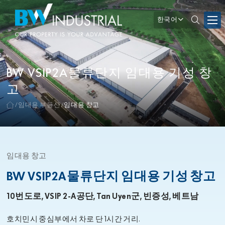
한국어
BW VSIP2A물류단지 임대용 기성 창
고
임대용 부동산
임대용 창고
임대용 창고
BW VSIP2A물류단지 임대용 기성 창고
10번도로, VSIP 2-A공단, Tan Uyen군, 빈증성, 베트남
호치민시 중심부에서 차로 단 1시간 거리.