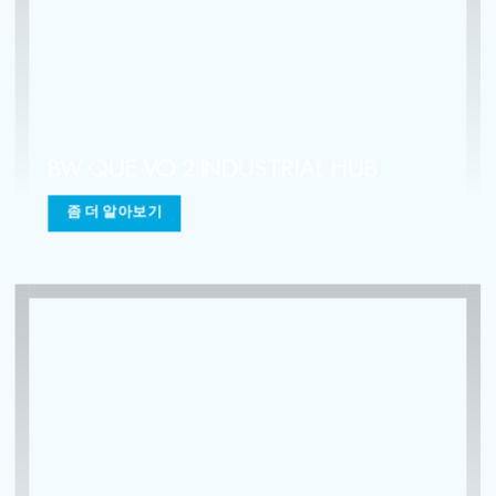
BW NAM DINH VU INDUSTRIAL HUB
(PHASE 4)
좀 더 알아보기