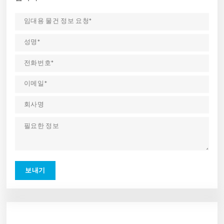
연락처
(+84) 28 710 29 000
leasing@bwidjsc.com