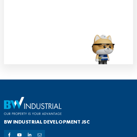
BW INDUSTRIAL DEVELOPMENT JSC
본사
주소: 베트남 호치민시 Binh Thanh군 25구, Dien Bien Phu 거리 561A Pearl
Plaza 8층
연락처:
(+84) 2871011961
핫라인 (문의):
(+84) 28 710 29 000
이메일:
leasing@bwidjsc.com
빠른 링크
베트남 투자
뉴스 및 이벤트
임대용 부동산
모든 저작권과 권리는 2024 BW 산업개발 주식회사에 귀속됩니다.
약관