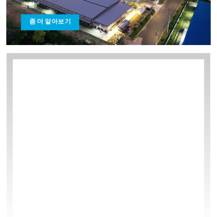
속함)”
좀 더 알아보기
BW NAM DINH VU INDUSTRIAL HUB
베트남 북부지역 최초 심해항만인 락후옌 항만 인접 하노
이-하이퐁 고속도로 및 깟비 국제공항 접근 용이 수출가
공기업(EPE) 설립 용이 우대세율(딘부 – 깟하이 특별경제
구역에 속함)
좀 더 알아보기
더 보기