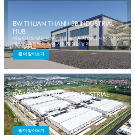
BW THUAN THANH 3B INDUSTRIAL
HUB
하노이시와 맞댄 북부전력허브에 위치 BW와 지방 정부와
의 끈끈한 인맥이 있어, 사업자 설립 용이
좀 더 알아보기
BW VSIP HAI DUONG INDUSTRIAL
HUB
하노이와 하이퐁 모두에 편리하게 접근할 수 있는 전략적
위치, 하노이-하이퐁 고속도로 통해 이동 비교적 낮은 임
금 (최저임금 3급지)
좀 더 알아보기