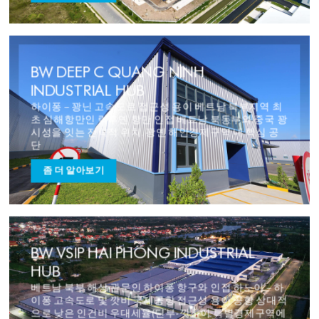
BW DEEP C QUANG NINH
INDUSTRIAL HUB
하이퐁 – 꽝닌 고속도로 접근성 용이 베트남 북부지역 최
초 심해항만인 락후옌 항만 인접 베트남 북동부와 중국 꽝
시성을 잇는 전략적 위치. 꽝옌 해안경제구역 내 핵심 공
단
좀 더 알아보기
BW VSIP HAI PHONG INDUSTRIAL
HUB
베트남 북부 해상 관문인 하이퐁 항구와 인접 하노이 – 하
이퐁 고속도로 및 깟비 국제공항 접근성 용이 공항 상대적
으로 낮은 인건비 우대세율(딘부-깟하이 특별경제구역에