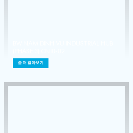
BW DEEP C QUANG NINH
INDUSTRIAL HUB (PHASE 2)
좀 더 알아보기