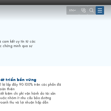
VN
 cam kết uy tín từ các
ược chứng minh qua sự
át triển bền vững
ỉ lệ lấp đầy 90-100% trên các phần đã
oàn thiện
iết kiệm chi phí vận hành do tài sản
huộc nhóm ít nhu cầu bảo dưỡng
oanh thu và lợi nhuận hấp dẫn