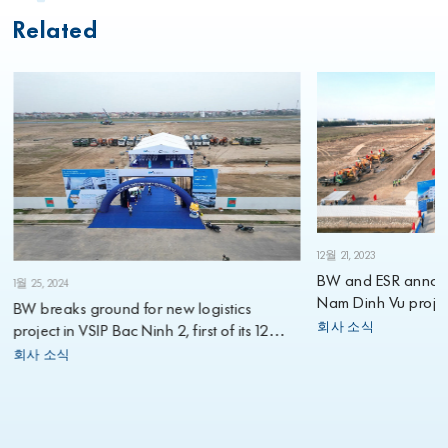
Related
12월 21, 2023
BW and ESR annou
1월 25, 2024
Nam Dinh Vu projec
BW breaks ground for new logistics
회사 소식
project in VSIP Bac Ninh 2, first of its 12
planned projects for 2024
회사 소식