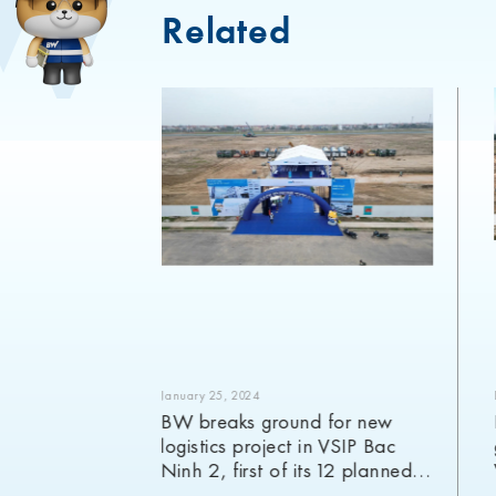
Related
January 25, 2024
BW breaks ground for new
ustrial
logistics project in VSIP Bac
nts Gene
Ninh 2, first of its 12 planned
vestment
projects for 2024