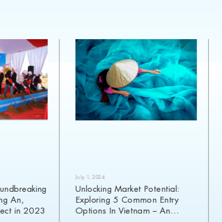
July 1, 2024
undbreaking
Unlocking Market Potential:
ong An,
Exploring 5 Common Entry
ject in 2023
Options In Vietnam – An
Analysis Of Pros And Cons