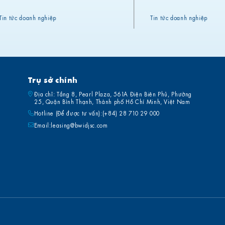
Tin tức doanh nghiệp
Tin tức doanh nghiệp
Trụ sở chính
Địa chỉ: Tầng 8, Pearl Plaza, 561A Điện Biên Phủ, Phường
25, Quận Bình Thạnh, Thành phố Hồ Chí Minh, Việt Nam
Hotline (Để được tư vấn):
(+84) 28 710 29 000
Email:
leasing@bwidjsc.com